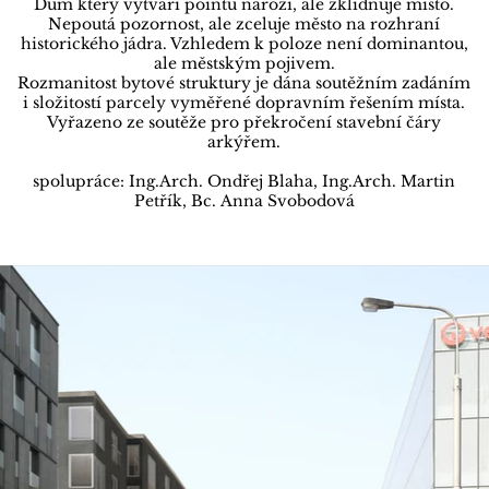
Dům který vytváří pointu nároží, ale zklidňuje místo.
Nepoutá pozornost, ale zceluje město na rozhraní
historického jádra. Vzhledem k poloze není dominantou,
ale městským pojivem.
Rozmanitost bytové struktury je dána soutěžním zadáním
i složitostí parcely vyměřené dopravním řešením místa.
Vyřazeno ze soutěže pro překročení stavební čáry
arkýřem.
spolupráce:
Ing.Arch. Ondřej Blaha, Ing.Arch. Martin
Petřík
​, Bc.
Anna Svobodová