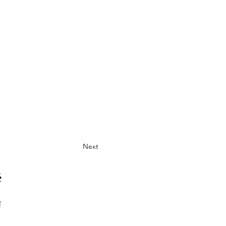
Next
ě
i